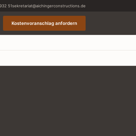
932 51
sekretariat@aichingerconstructions.de
Kostenvoranschlag anfordern