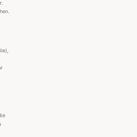
r.
hen.
le),
ar
die
s