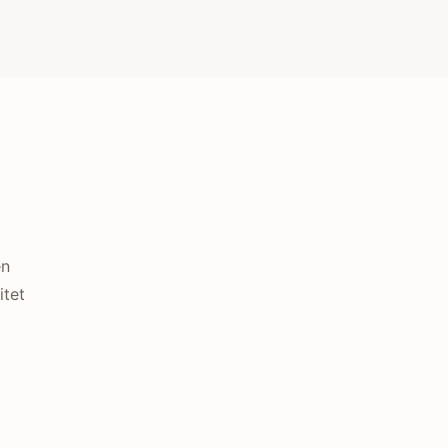
en
itet