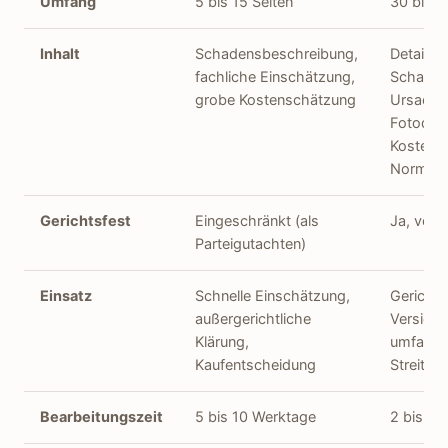
Umfang
5 bis 15 Seiten
30 bis 8
Inhalt
Schadensbeschreibung,
Detaillier
fachliche Einschätzung,
Schaden
grobe Kostenschätzung
Ursachen
Fotodok
Kostenka
Normenr
Gerichtsfest
Eingeschränkt (als
Ja, voll 
Parteigutachten)
Einsatz
Schnelle Einschätzung,
Gerichts
außergerichtliche
Versiche
Klärung,
umfangr
Kaufentscheidung
Streitigk
Bearbeitungszeit
5 bis 10 Werktage
2 bis 4